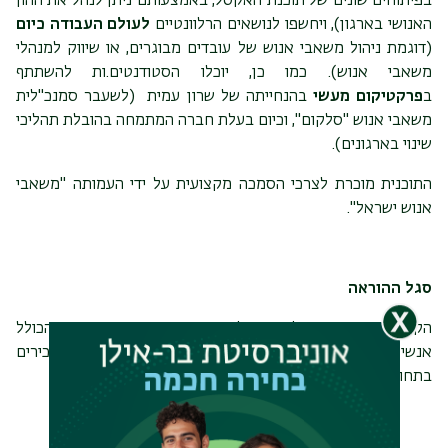
בפיתוחים שונים של תוכנת האקסל, באמצעותם ניתן לנהל את ההון
האנושי בארגון), ויחשפו לנושאים הרלוונטיים
לעולם העבודה כיום
(דוגמת ניהול משאבי אנוש של עובדים מבוגרים, או שיווק למנהלי
משאבי אנוש). כמו כן, יוכלו הסטודנטים.ות להשתתף
ב
פרקטיקום מעשי
בהנחייתה של שרון עמית (לשעבר סמנכ"לית
משאבי אנוש "סלקום", וכיום בעלת חברה המתמחה בהובלת תהליכי
שינוי בארגונים).
התוכנית מוכרת לצרכי הסמכה מקצועית על ידי העמותה "משאבי
אנוש ישראל".
סגל ההוראה
הקורסים מועברים על ידי סגל הוראה בכיר מקצועי ומגוון הכולל
אנשי אקדמיה מובילים בתחומם, וחלקם משמשים כמנהלים בכירים
בתחום הייעוץ וה-HR.