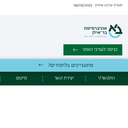
תאריך עדכון אחרון : 04/09/2025
כניסה לעורכי האתר
מתעניינים בלימודים?
כל הזכויות שמורות: המחלקה למדעי חברה ובריאות, הפקולטה למדעי
החברה | אוניברסיטת בר אילן רמת גן 5290002 | טלפון: 03-5317010 |
התקשר/י
יצירת קשר
מיקום
פקס: 03-7384039 |
יצירת קשר
פיתוח:
אגף תקשוב, אוניברסיטת בר-אילן
הצהרת נגישות
מדיניות פרטיות
אקדימה בר-אילן