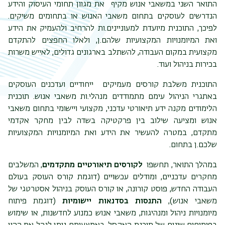
התואר השני במשאבי אנוש מקיף את מגוון תחומי העיסוק והידע
הנדרשים לעוסקים בתחום משאבי האנוש או בתחומים משיקים.
לפיכך, התוכנית מיועדת למעוניינים.ות להרחיב ולהעמיק את הידע
ואת המיומנויות המקצועיות שלהם.ן, ולאלו החפצים להתקדם
מקצועית במקום העבודה, להשתלב בארגונים גדולים, לאייש משרות
בכירות בניהול ועוד.
התוכנית משלבת קורסים מעמיקים ייחודיים ועדכנים העוסקים
באתגרי הניהול עימם מתמודדים מנהלי.ות משאבי אנוש. תוכנית
הלימודים מקנה ידע תיאורטי עדכני, מקצועי ויישומי בתחום משאבי
אנוש ומציעה שילוב בין פרקטיקה בשדה לבין מחקר אקדמי
מתקדם, במטרה להעשיר את הידע ואת המיומנויות המקצועיות
שלכם.ן בתחום.
במהלך התואר, תחשפו
לקורסים תיאורטיים מתקדמים
, המשלבים
מחקרים עדכניים, ומודלים עכשויים (דוגמת קורס העוסק בעולם
העבודה החדש, פוסט קורונה, או קורס העוסק בניהול אסטרטגי של
משאבי אנוש),
התנסות בסדנאות יישומיות
(דוגמת פיתוח
מיומנויות ניהול ומנהיגות, משאבי אנוש כמנוע לחדשנות, או שימוש