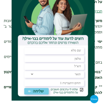
על התוכנית
תכנית הלימודים לשנה"ל תשפ"ו
משך התוכנית
: שנה אחת (קורסי המחלקה בלבד, לא כולל חובות
יהדות), לאורך שלושה סמסטרים רצופים (סמסטר א', סמסטר ב'
וסמסטר קיץ)
ימי לימודים
: רביעי (בין השעות 14.00 - 22.00. הלימודים
מתקיימים בקמפוס)
שישי (בין השעות 8.00 - 14.00. הלימודים מתקיימים
בזום)
*
בנוסף ישנה חובת לימודי יסוד ביהדות לתואר שני על-פי תקנון
האוניברסיטה.
** קורסי יהדות, קורסי השלמה ומבחני סוף הסמסטר עשויים
להתקיים בימים ובשעות אחרים.