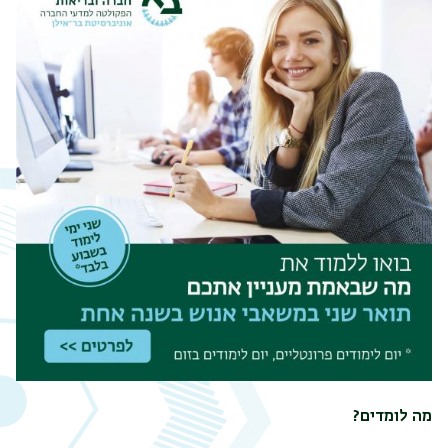
תפר
משנ
מה לומדים?