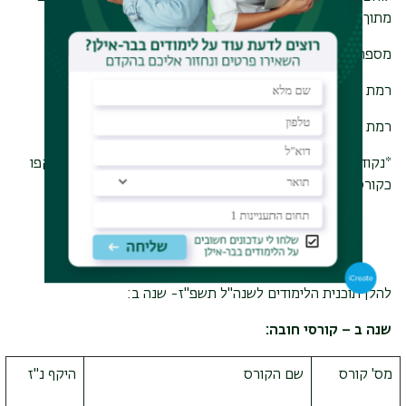
מתוך הקורסים המוצעים
באנגלית
.
מספר הקורסים הנדרשים תלוי ברמה האישית.
רמת מתקדמים ב- קורס תוכן אחד באנגלית
חובה
.
רמת פטור- שני קורסי תוכן באנגלית
חובה
.
*נקודות הזכות בגין קורסי התוכן הנלמדים בשפה האנגלית ייזקפו
כקורסים כלליים בלבד.
להלן תוכנית הלימודים לשנה"ל תשפ"ז- שנה ב:
שנה ב – קורסי חובה:
מס' קורס
שם הקורס
היקף נ"ז