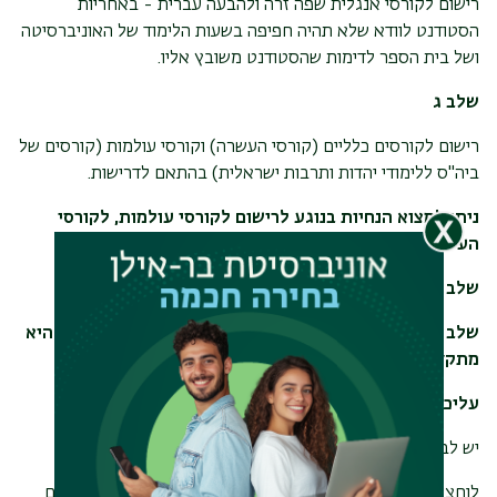
רישום לקורסי אנגלית שפה זרה ולהבעה עברית - באחריות
הסטודנט לוודא שלא תהיה חפיפה בשעות הלימוד של האוניברסיטה
ושל בית הספר לדימות שהסטודנט משובץ אליו.
שלב ג
רישום לקורסים כלליים (קורסי העשרה) וקורסי עולמות (קורסים של
ביה"ס ללימודי יהדות ותרבות ישראלית) בהתאם לדרישות.
ניתן למצוא הנחיות בנוגע לרישום לקורסי עולמות, לקורסי
העשרה, ולקורסי אנגלית והבעה ב
קישור
.
שלב ד
שלב זה הוא חובה לכל הסטודנטים שרמת האנגלית שלהם היא
מתקדמים ב/ פטור:
עליכם ללמוד קורס
/
י תוכן באנגלית בהיקף 2 נ"ז / 4 נ"ז.
יש לבחור בתפריט הימני באשכול
"קורסי תוכן באנגלית"
.
לוחצים על
"שיבוץ מרשימה"
ובוחרים קורס תוכן אחד או שניים