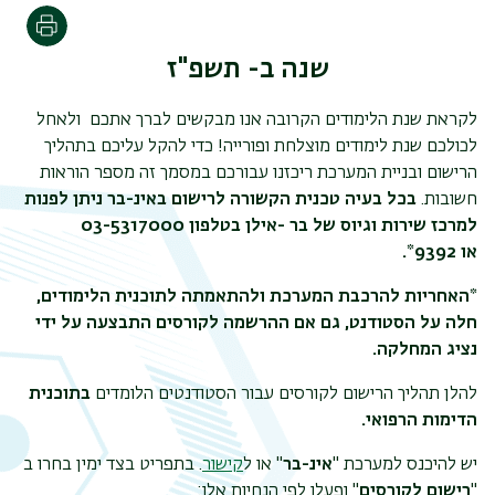
הדפסה
שנה ב- תשפ"ז
לקראת שנת הלימודים הקרובה אנו מבקשים לברך אתכם ולאחל
לכולכם שנת לימודים מוצלחת ופורייה!
כדי להקל עליכם בתהליך
הרישום ובניית המערכת ריכזנו עבורכם במסמך זה מספר הוראות
חשובות.
בכל בעיה טכנית הקשורה לרישום באינ-בר ניתן לפנות
למרכז שירות וגיוס של בר -אילן בטלפון 03-5317000
או
.*9392
*האחריות להרכבת המערכת ולהתאמתה לתוכנית הלימודים,
חלה על הסטודנט, גם אם ההרשמה לקורסים התבצעה על ידי
נציג המחלקה.
תפר
להלן תהליך הרישום לקורסים עבור הסטודנטים הלומדים
בתוכנית
משנ
הדימות הרפואי.
יש להיכנס למערכת "
אינ-בר
" או ל
קישור
. בתפריט בצד ימין בחרו ב
"
רישום לקורסים
" ופעלו לפי הנחיות אלו: