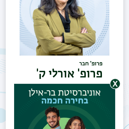
פרופ' חבר
פרופ' אורלי ק'
מירון
תפר
טלפון
משנ
פקס
03-7384039