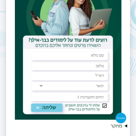
דוא"ל
Orly.Meron@biu.ac.il
משרד
בנין 502/11 חדר 3
שעות קבלה
בתאום מראש
אתר אישי
https://biu.academia.edu/OrlyCMeron
מחקר